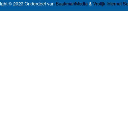
ight © 2023 Onderdeel van
BaakmanMedia
&
Vrolijk Internet S