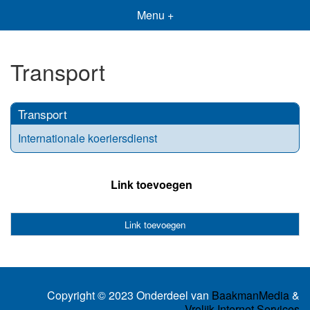
Menu +
Transport
Transport
Internationale koeriersdienst
Link toevoegen
Link toevoegen
Copyright © 2023 Onderdeel van
BaakmanMedia
&
Vrolijk Internet Services