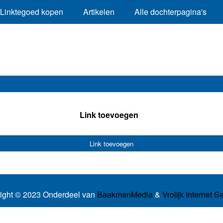
Linktegoed kopen
Artikelen
Alle dochterpagina's
Link toevoegen
Link toevoegen
ight © 2023 Onderdeel van
BaakmanMedia
&
Vrolijk Internet S