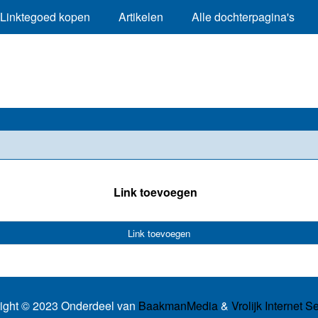
Linktegoed kopen
Artikelen
Alle dochterpagina's
Link toevoegen
Link toevoegen
ight © 2023 Onderdeel van
BaakmanMedia
&
Vrolijk Internet S